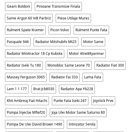
Geam Boldoni
Pinioane Transmisie Finala
Same Argon 60 Vdt Parbriz
Piese Utilaje Mures
Rulment Spate Kramer
Picon Volvo
Rulment Punte Fata
Pasquale 946
Radiator Mitshubihi Mt25
Motor Same
Radiator Minitractor 18 Cp Kubota
Motor 4tne88yanmar
Radiator Iseki Tu 180
Monobloc Same Leone 70
Radiator Fiat 300
Massey Ferguson 3065
Radiator Fai 333
Lama Fata
Lam 1 1 177
Brat Jcb8030
Radiator Apa Yb228
Khit Ambreaj Fiat Hitachi
Punte Fata Iseki 247
Joystick Prve
Pompa Injectie Mftef20
Joja Ulei Motor Same Saturno 80
Pompa De Ulei David Brown 1490
Intinzator Senila