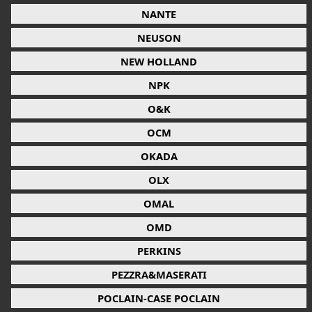
NANTE
NEUSON
NEW HOLLAND
NPK
O&K
OCM
OKADA
OLX
OMAL
OMD
PERKINS
PEZZRA&MASERATI
POCLAIN-CASE POCLAIN