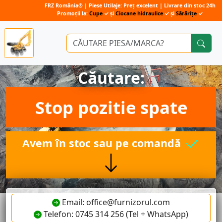
FRZ România® | Piese Utilaje: Preț excelent | Livrare din stoc 24h
Promoții la:
Cupe
✓ și
Ciocane hidraulice
✓ și
Sărărițe
✓
Căutare:
Stop pozitie spate
Avem în stoc sau pe comandă
Email: office@furnizorul.com
Telefon: 0745 314 256 (Tel + WhatsApp)