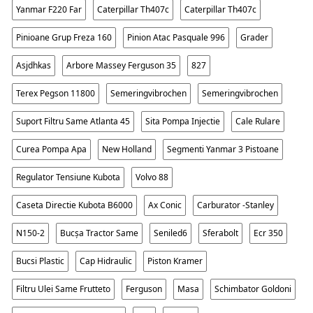
Yanmar F220 Far
Caterpillar Th407c
Caterpillar Th407c
Pinioane Grup Freza 160
Pinion Atac Pasquale 996
Grader
Asjdhkas
Arbore Massey Ferguson 35
827
Terex Pegson 11800
Semeringvibrochen
Semeringvibrochen
Suport Filtru Same Atlanta 45
Sita Pompa Injectie
Cale Rulare
Curea Pompa Apa
New Holland
Segmenti Yanmar 3 Pistoane
Regulator Tensiune Kubota
Volvo 88
Caseta Directie Kubota B6000
Ax Conic
Carburator -stanley
N150-2
Bucșa Tractor Same
Seniled6
Sferabolt
Ecr 350
Bucsi Plastic
Cap Hidraulic
Piston Kramer
Filtru Ulei Same Frutteto
Ferguson
Masa
Schimbator Goldoni