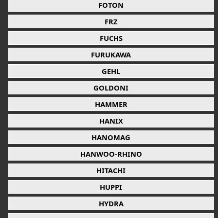
FOTON
FRZ
FUCHS
FURUKAWA
GEHL
GOLDONI
HAMMER
HANIX
HANOMAG
HANWOO-RHINO
HITACHI
HUPPI
HYDRA