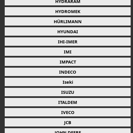
HYDRARAM
HYDROMEK
HÜRLIMANN
HYUNDAI
IHI-IMER
IMI
IMPACT
INDECO
Iseki
ISUZU
ITALDEM
IVECO
JCB
JOHN DEERE