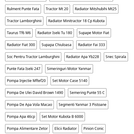
Rulment Punte Fata
Tractor Mt 20
Radiator Mitshubihi Mt25
Tractor Lamborghinii
Radiator Minitractor 18 Cp Kubota
Taurus Tf6 M6
Radiator Iseki Tu 180
Supape Motor Fiat
Radiator Fiat 300
Supapa Chiuloasa
Radiator Fai 333
Soc Pentru Tractor Lamburghini
Radiator Apa Yb228
Snec Spirala
Punte Fata Iseki 247
Simeringuri Motor Yanmar
Pompa Injectie Mftef20
Set Motor Case 5140
Pompa De Ulei David Brown 1490
Semering Punte 55 C
Pompa De Apa Vola Macao
Segmenti Yanmar 3 Pistoane
Pompa Apa 46cp
Set Motor Kubota B 6000
Pompa Alimentare Zetor
Elicii Radiator
Pinion Conic