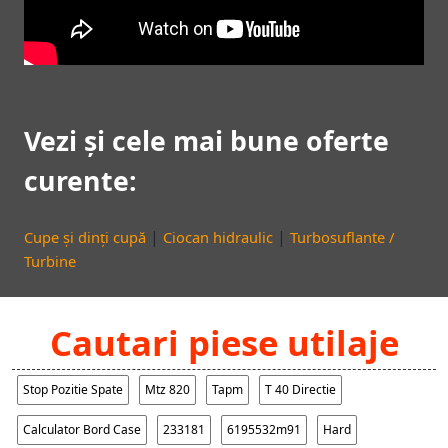
Vezi și cele mai bune oferte
curente:
|
|
Cupe și dinți cupă
Ciocan hidraulic
Turbosuflante /
Turbine
Cautari piese utilaje
Stop Pozitie Spate
Mtz 820
Tapm
T 40 Directie
Calculator Bord Case
233181
6195532m91
Hard