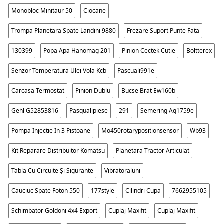
Monobloc Minitaur 50
Ciocane
Trompa Planetara Spate Landini 9880
Frezare Suport Punte Fata
130399
Popa Apa Hanomag 201
Pinion Cectek Cutie
Boltterex
Senzor Temperatura Ulei Vola Kcb
Pascuali991e
Carcasa Termostat
Pinion Dublu
Bucse Brat Ew160b
Gehl G52853816
Pasqualipiese
291
Semering Aq1759e
Pompa Injectie In 3 Pistoane
Mo450rotarypositionsensor
Wb93
Kit Reparare Distribuitor Komatsu
Planetara Tractor Articulat
Tabla Cu Circuite Și Sigurante
Vibratoraluni
Cauciuc Spate Foton 550
177style
Cilindri Cupa
7662955105
Schimbator Goldoni 4x4 Export
Cuplaj Maxifit
Cuplaj Maxifit