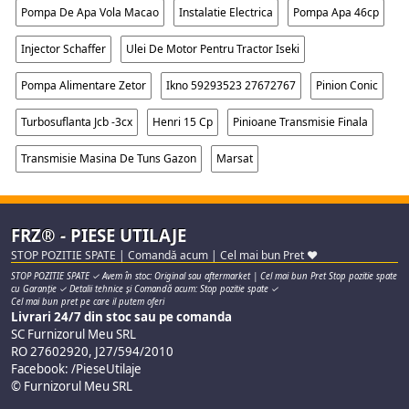
Pompa De Apa Vola Macao
Instalatie Electrica
Pompa Apa 46cp
Injector Schaffer
Ulei De Motor Pentru Tractor Iseki
Pompa Alimentare Zetor
Ikno 59293523 27672767
Pinion Conic
Turbosuflanta Jcb -3cx
Henri 15 Cp
Pinioane Transmisie Finala
Transmisie Masina De Tuns Gazon
Marsat
FRZ® - PIESE UTILAJE
STOP POZITIE SPATE | Comandă acum | Cel mai bun Pret ♥
STOP POZITIE SPATE ✓ Avem în stoc: Original sau aftermarket | Cel mai bun Pret Stop pozitie spate
cu Garanție ✓ Detalii tehnice și Comandă acum: Stop pozitie spate ✓
Cel mai bun pret pe care il putem oferi
Livrari 24/7 din stoc sau pe comanda
SC Furnizorul Meu SRL
RO 27602920, J27/594/2010
Facebook: /PieseUtilaje
© Furnizorul Meu SRL