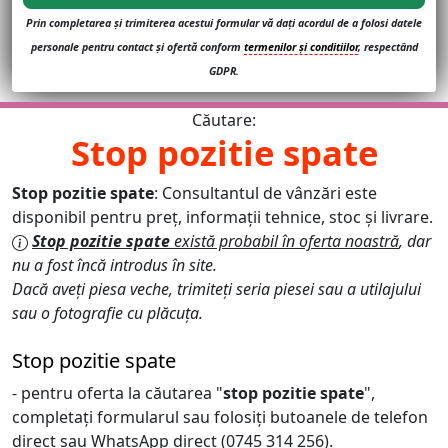
Prin completarea și trimiterea acestui formular vă dați acordul de a folosi datele
personale pentru contact și ofertă conform
termenilor și conditiilor
, respectând
GDPR.
Căutare:
Stop pozitie spate
Stop pozitie spate
: Consultantul de vânzări este
disponibil pentru preț, informații tehnice, stoc și livrare.
Stop pozitie spate
există probabil în oferta noastră
, dar
nu a fost încă introdus în site.
Dacă aveți piesa veche, trimiteți seria piesei sau a utilajului
sau o fotografie cu plăcuța.
Stop pozitie spate
- pentru oferta la căutarea "
stop pozitie spate
",
completați formularul sau folosiți butoanele de telefon
direct sau WhatsApp direct (0745 314 256).