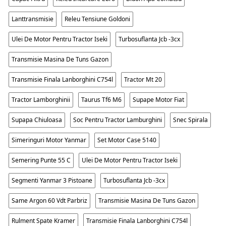
Lanttransmisie
Releu Tensiune Goldoni
Ulei De Motor Pentru Tractor Iseki
Turbosuflanta Jcb -3cx
Transmisie Masina De Tuns Gazon
Transmisie Finala Lanborghini C754l
Tractor Mt 20
Tractor Lamborghinii
Taurus Tf6 M6
Supape Motor Fiat
Supapa Chiuloasa
Soc Pentru Tractor Lamburghini
Snec Spirala
Simeringuri Motor Yanmar
Set Motor Case 5140
Semering Punte 55 C
Ulei De Motor Pentru Tractor Iseki
Segmenti Yanmar 3 Pistoane
Turbosuflanta Jcb -3cx
Same Argon 60 Vdt Parbriz
Transmisie Masina De Tuns Gazon
Rulment Spate Kramer
Transmisie Finala Lanborghini C754l