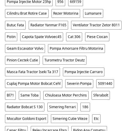
Pompa Injectie Motor 23hp
956
6t9159
Cilindru Brat Rotire Case
Rezer Motorina
Lumanare
Butuc Fata
Radiator Yanmar F165
Ventilator Tractor Zetor 8011
Pistin
Capota Spate Volvoec45
Cat 306
Piese Ciocan
Geam Escavator Volvo
Pompa Amorsare Filtru Motorina
Pinion Cectek Cutie
Turometru Tractor Deutz
Masca Fata Tractor Iseki Ta 317
Pompa Injectie Carraro
Cuplaj Pompa Motor Bobcat Cehl
Severin Pompa
5091440
Bl71
Same Toba
Chiuloasa Motor Perchins
Sferabolt
Radiator Bobcat S 130
Simering Ferrari
186
Mocultor Goldoni Esport
Simering Cutie Viteze
Etc
Capac Filtru
Releu Incarcare Ebro
Bidon Apa Comatsu