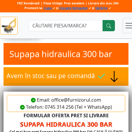
FRZ România® | Piese Utilaje: Preț excelent | Livrare din stoc 24h
Promoții la:
Cupe
✓ și
Ciocane hidraulice
✓ și
Sărărițe
✓
Căutare:
Supapa hidraulica 300 bar
Avem în stoc sau pe comandă
Email: office@furnizorul.com
Telefon: 0745 314 256 (Tel + WhatsApp)
FORMULAR OFERTA PRET SI LIVRARE
SUPAPA HIDRAULICA 300 BAR
pe care il putem
Cel mai bun pret Supapa hidraulica 300 bar