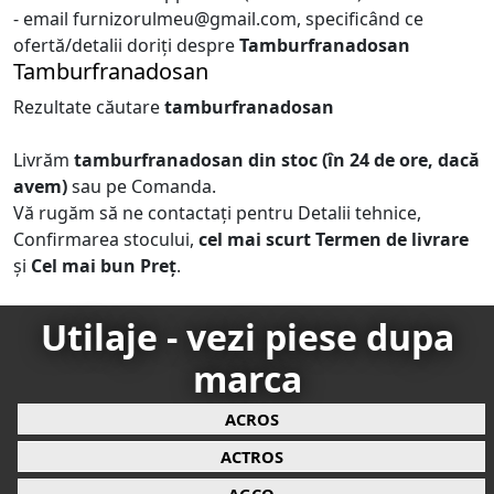
- email furnizorulmeu@gmail.com, specificând ce
ofertă/detalii doriți despre
Tamburfranadosan
Tamburfranadosan
Rezultate căutare
tamburfranadosan
Livrăm
tamburfranadosan
din stoc (în 24 de ore, dacă
avem)
sau pe Comanda.
Vă rugăm să ne contactați pentru Detalii tehnice,
Confirmarea stocului,
cel mai scurt Termen de livrare
și
Cel mai bun Preț
.
Utilaje - vezi piese dupa
marca
ACROS
ACTROS