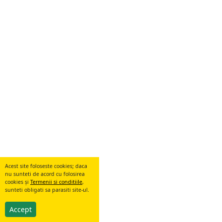
Acest site foloseste cookies; daca
nu sunteti de acord cu folosirea
cookies și
Termenii si conditiile
,
sunteti obligati sa parasiti site-ul.
Accept