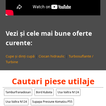
Vezi și cele mai bune oferte
curente:
|
|
Cupe și dinți cupă
Ciocan hidraulic
Turbosuflante /
Turbine
Cautari piese utilaje
Tamburfranadosan
Bord Kubota
Usa Valtra N124
Usa Valtra N124
Supapa Presiune Komatzu P55