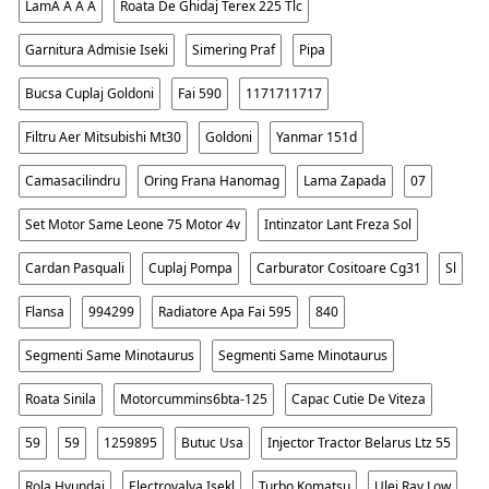
LamĂ Â Ă Â
Roata De Ghidaj Terex 225 Tlc
Garnitura Admisie Iseki
Simering Praf
Pipa
Bucsa Cuplaj Goldoni
Fai 590
1171711717
Filtru Aer Mitsubishi Mt30
Goldoni
Yanmar 151d
Camasacilindru
Oring Frana Hanomag
Lama Zapada
07
Set Motor Same Leone 75 Motor 4v
Intinzator Lant Freza Sol
Cardan Pasquali
Cuplaj Pompa
Carburator Cositoare Cg31
Sl
Flansa
994299
Radiatore Apa Fai 595
840
Segmenti Same Minotaurus
Segmenti Same Minotaurus
Roata Sinila
Motorcummins6bta-125
Capac Cutie De Viteza
59
59
1259895
Butuc Usa
Injector Tractor Belarus Ltz 55
Rola Hyundai
Electrovalva Isekl
Turbo Komatsu
Ulei Rav Low