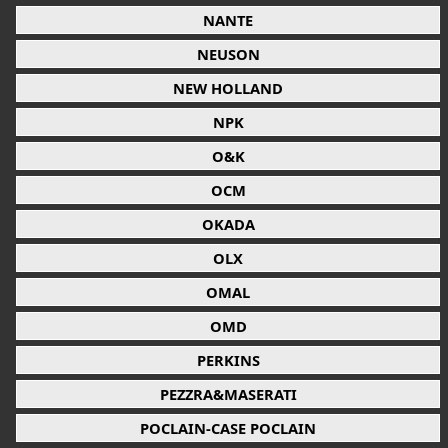
NANTE
NEUSON
NEW HOLLAND
NPK
O&K
OCM
OKADA
OLX
OMAL
OMD
PERKINS
PEZZRA&MASERATI
POCLAIN-CASE POCLAIN