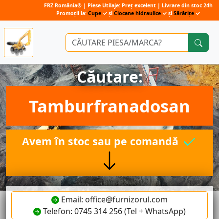
FRZ România® | Piese Utilaje: Preț excelent | Livrare din stoc 24h
Promoții la:
Cupe
✓ și
Ciocane hidraulice
✓ și
Sărărițe
✓
Căutare:
Tamburfranadosan
Avem în stoc sau pe comandă
Email: office@furnizorul.com
Telefon: 0745 314 256 (Tel + WhatsApp)