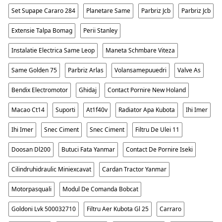
Set Supape Cararo 284
Planetare Same
Parbriz Jcb
Parbriz Jcb
Extensie Talpa Bomag
Perii Stanley
Instalatie Electrica Same Leop
Maneta Schmbare Viteza
Same Golden 75
Parbriz Arlas
Volansamepuuedri
Valve As
Bendix Electromotor
Ghidaj
Contact Pornire New Holand
Macao Ct14
Suporti
At1f40v
Radiator Apa Kubota
Ihi Imer
Ihi Imer
Snec Ciment
Snec Ciment
Filtru De Ulei 11
Doosan Dl200
Butuci Fata Yanmar
Contact De Pornire Iseki
Cilindruhidraulic Miniexcavat
Cardan Tractor Yanmar
Motorpasquali
Modul De Comanda Bobcat
Goldoni Lvk 500032710
Filtru Aer Kubota Gl 25
Carraro