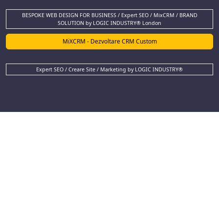
BESPOKE WEB DESIGN FOR BUSINESS / Expert SEO / MixCRM / BRAND
SOLUTION by LOGIC INDUSTRY® London
MiXCRM - Dezvoltare CRM Custom
Expert SEO / Creare Site / Marketing by LOGIC INDUSTRY®