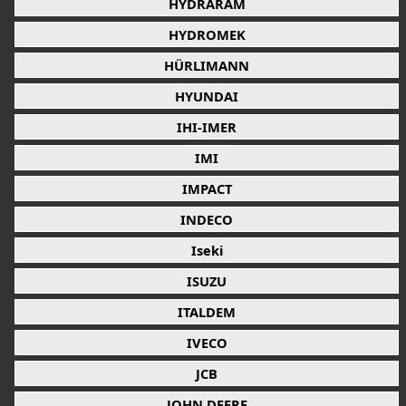
HYDRARAM
HYDROMEK
HÜRLIMANN
HYUNDAI
IHI-IMER
IMI
IMPACT
INDECO
Iseki
ISUZU
ITALDEM
IVECO
JCB
JOHN DEERE