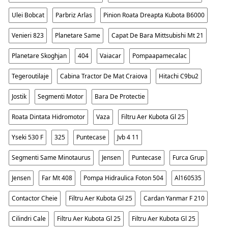
Ulei Bobcat
Parbriz Arlas
Pinion Roata Dreapta Kubota B6000
Venieri 823
Planetare Same
Capat De Bara Mittsubishi Mt 21
Planetare Skoghjan
404
Vaiacar
Pompaapamecalac
Tegeroutilaje
Cabina Tractor De Mat Craiova
Hitachi C9bu2
Jostik
Segmenti Motor
Bara De Protectie
Roata Dintata Hidromotor
Vaza
Filtru Aer Kubota Gl 25
Yseki 530 F
325
Puntecase
Jvb 4 11
Segmenti Same Minotaurus
Jensen
Puntecase
Furca Grup
Jensen
Far Mt 408
Pompa Hidraulica Foton 504
Al160535
Contactor Cheie
Filtru Aer Kubota Gl 25
Cardan Yanmar F 210
Cilindri Cale
Filtru Aer Kubota Gl 25
Filtru Aer Kubota Gl 25