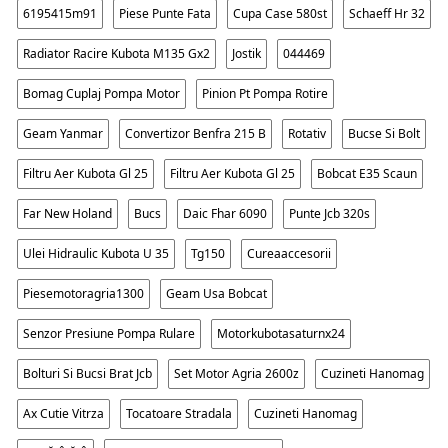
6195415m91
Piese Punte Fata
Cupa Case 580st
Schaeff Hr 32
Radiator Racire Kubota M135 Gx2
Jostik
044469
Bomag Cuplaj Pompa Motor
Pinion Pt Pompa Rotire
Geam Yanmar
Convertizor Benfra 215 B
Rotativ
Bucse Si Bolt
Filtru Aer Kubota Gl 25
Filtru Aer Kubota Gl 25
Bobcat E35 Scaun
Far New Holand
Bucs
Daic Fhar 6090
Punte Jcb 320s
Ulei Hidraulic Kubota U 35
Tg150
Cureaaccesorii
Piesemotoragria1300
Geam Usa Bobcat
Senzor Presiune Pompa Rulare
Motorkubotasaturnx24
Bolturi Si Bucsi Brat Jcb
Set Motor Agria 2600z
Cuzineti Hanomag
Ax Cutie Vitrza
Tocatoare Stradala
Cuzineti Hanomag