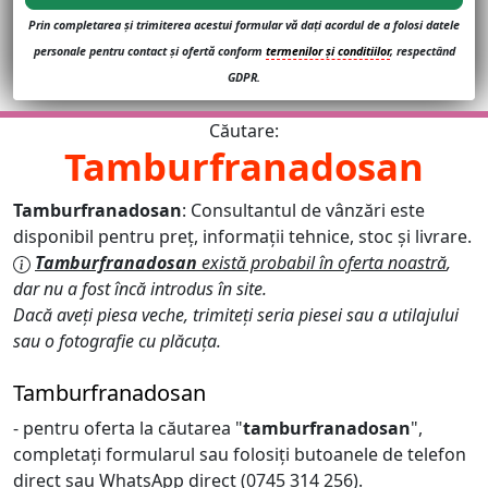
Prin completarea și trimiterea acestui formular vă dați acordul de a folosi datele
personale pentru contact și ofertă conform
termenilor și conditiilor
, respectând
GDPR.
Căutare:
Tamburfranadosan
Tamburfranadosan
: Consultantul de vânzări este
disponibil pentru preț, informații tehnice, stoc și livrare.
Tamburfranadosan
există probabil în oferta noastră
,
dar nu a fost încă introdus în site.
Dacă aveți piesa veche, trimiteți seria piesei sau a utilajului
sau o fotografie cu plăcuța.
Tamburfranadosan
- pentru oferta la căutarea "
tamburfranadosan
",
completați formularul sau folosiți butoanele de telefon
direct sau WhatsApp direct (0745 314 256).