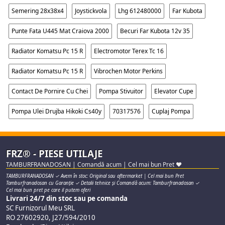
Semering 28x38x4
Joystickvola
Lhg 612480000
Far Kubota
Punte Fata U445 Mat Craiova 2000
Becuri Far Kubota 12v 35
Radiator Komatsu Pc 15 R
Electromotor Terex Tc 16
Radiator Komatsu Pc 15 R
Vibrochen Motor Perkins
Contact De Pornire Cu Chei
Pompa Stivuitor
Elevator Cupe
Pompa Ulei Drujba Hikoki Cs40y
70317576
Cuplaj Pompa
FRZ® - PIESE UTILAJE
TAMBURFRANADOSAN | Comandă acum | Cel mai bun Pret ♥
TAMBURFRANADOSAN ✓ Avem în stoc: Original sau aftermarket | Cel mai bun Pret
Tamburfranadosan cu Garanție ✓ Detalii tehnice și Comandă acum: Tamburfranadosan ✓
Cel mai bun pret pe care il putem oferi
Livrari 24/7 din stoc sau pe comanda
SC Furnizorul Meu SRL
RO 27602920, J27/594/2010