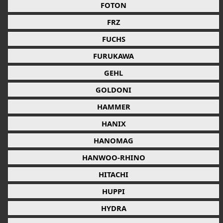
FOTON
FRZ
FUCHS
FURUKAWA
GEHL
GOLDONI
HAMMER
HANIX
HANOMAG
HANWOO-RHINO
HITACHI
HUPPI
HYDRA