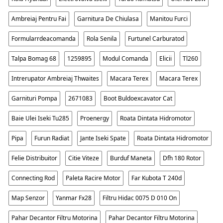
Ambreiaj Pentru Fai
Garnitura De Chiulasa
Manitou Furci
Formularrdeacomanda
Rola Senila
Furtunel Carburatod
Talpa Bomag 68
1259895
Modul Comanda
Elicii
Tl260
Intrerupator Ambreiaj Thwaites
Macara Terex
Macara Terex
Garnituri Pompa
2671083
Boot Buldoexcavator Cat
Baie Ulei Iseki Tu285
Proenergy
Roata Dintata Hidromotor
Pipa
Furun Radiat
Jante Iseki Spate
Roata Dintata Hidromotor
Felie Distribuitor
Citie Viteze
Burduf Maneta
Dfh 180 Rotor
Connecting Rod
Paleta Racire Motor
Far Kubota T 240d
Map Senzor
Yanmar Fx28
Filtru Hidac 0075 D 010 On
Pahar Decantor Filtru Motorina
Pahar Decantor Filtru Motorina