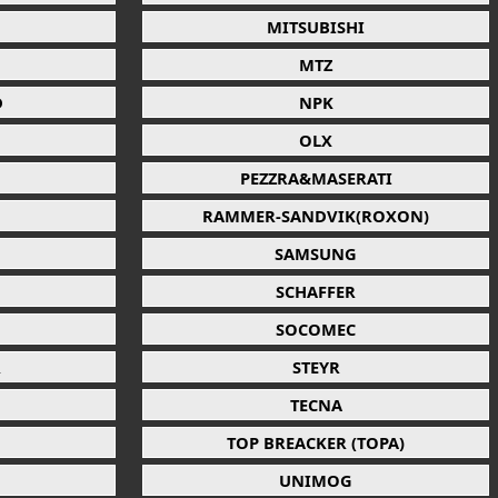
MITSUBISHI
MTZ
D
NPK
OLX
PEZZRA&MASERATI
RAMMER-SANDVIK(ROXON)
SAMSUNG
SCHAFFER
SOCOMEC
R
STEYR
TECNA
TOP BREACKER (TOPA)
UNIMOG