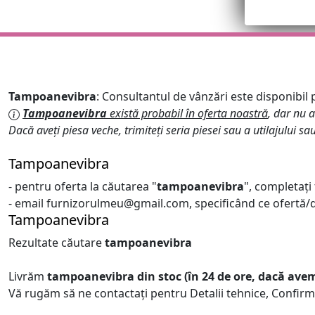
Tampoanevibra
: Consultantul de vânzări este disponibil p
Tampoanevibra
există probabil în oferta noastră
, dar nu a
Dacă aveți piesa veche, trimiteți seria piesei sau a utilajului sa
Tampoanevibra
- pentru oferta la căutarea "
tampoanevibra
", completați
- email furnizorulmeu@gmail.com, specificând ce ofertă/de
Tampoanevibra
Rezultate căutare
tampoanevibra
Livrăm
tampoanevibra
din stoc (în 24 de ore, dacă ave
Vă rugăm să ne contactați pentru Detalii tehnice, Confirm