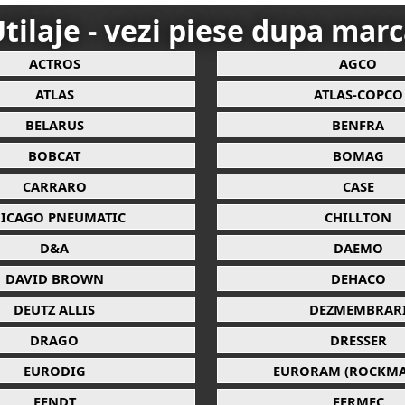
tilaje - vezi piese dupa mar
ACTROS
AGCO
ATLAS
ATLAS-COPCO
BELARUS
BENFRA
BOBCAT
BOMAG
CARRARO
CASE
ICAGO PNEUMATIC
CHILLTON
D&A
DAEMO
DAVID BROWN
DEHACO
DEUTZ ALLIS
DEZMEMBRAR
DRAGO
DRESSER
EURODIG
EURORAM (ROCKMA
FENDT
FERMEC