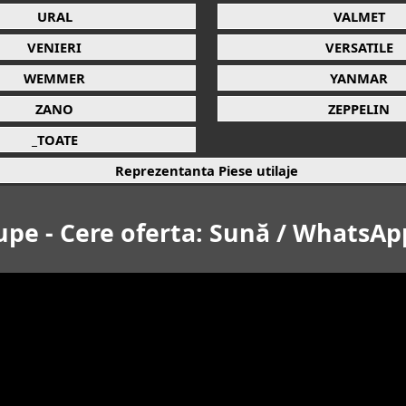
URAL
VALMET
VENIERI
VERSATILE
WEMMER
YANMAR
ZANO
ZEPPELIN
_TOATE
Reprezentanta Piese utilaje
upe - Cere oferta: Sună / WhatsAp