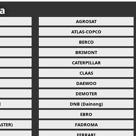
ca
AGROSAT
ATLAS-COPCO
BERCO
BRIMONT
CATERPILLAR
CLAAS
DAEWOO
DEMOTER
I
DNB (Dainong)
EBRO
STER)
FADROMA
FERRARI