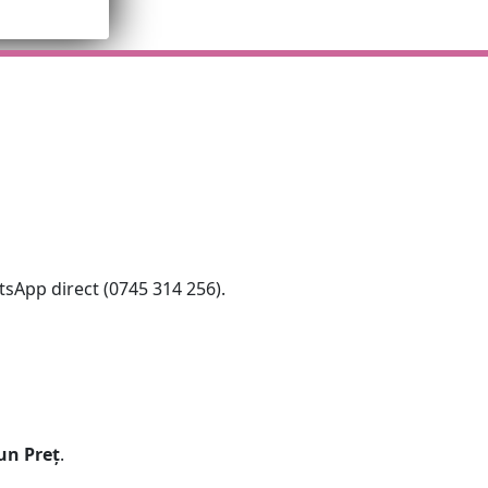
tsApp direct (0745 314 256).
un Preț
.