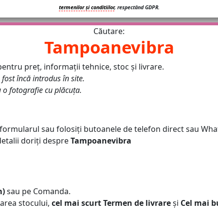
termenilor și conditiilor
, respectând GDPR.
Căutare:
Tampoanevibra
entru preț, informații tehnice, stoc și livrare.
 fost încă introdus în site.
u o fotografie cu plăcuța.
 formularul sau folosiți butoanele de telefon direct sau Wha
talii doriți despre
Tampoanevibra
m)
sau pe Comanda.
area stocului,
cel mai scurt Termen de livrare
și
Cel mai b