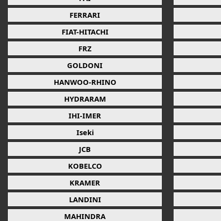
FERRARI
FIAT-HITACHI
FRZ
GOLDONI
HANWOO-RHINO
HYDRARAM
IHI-IMER
Iseki
JCB
KOBELCO
KRAMER
LANDINI
MAHINDRA