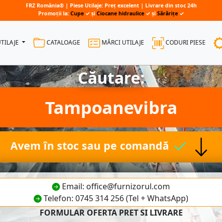
FRZ România® | Piese Utilaje: Preț excelent | Livrare din stoc 24h
Promoții la:
Cupe
✓ și
Ciocane hidraulice
✓ și
Sărărițe
✓
UTILAJE
CATALOAGE
MĂRCI UTILAJE
CODURI PIESE
Căutare:
Tampoanevibra
Avem în stoc sau pe comandă
Email: office@furnizorul.com
Telefon: 0745 314 256 (Tel + WhatsApp)
FORMULAR OFERTA PRET SI LIVRARE