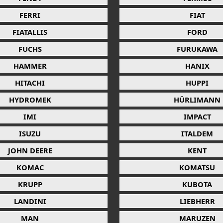
FERRI
FIAT
FIATALLIS
FORD
FUCHS
FURUKAWA
HAMMER
HANIX
HITACHI
HUPPI
HYDROMEK
HÜRLIMANN
IMI
IMPACT
ISUZU
ITALDEM
JOHN DEERE
KENT
KOMAC
KOMATSU
KRUPP
KUBOTA
LANDINI
LIEBHERR
MAN
MARUZEN