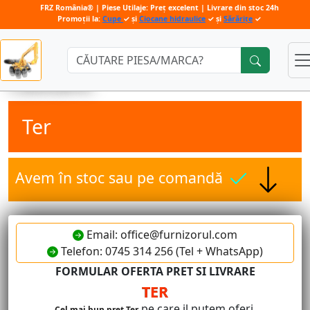
FRZ România® | Piese Utilaje: Preț excelent | Livrare din stoc 24h
Promoții la:
Cupe
✓ și
Ciocane hidraulice
✓ și
Sărărițe
✓
Căutare:
Ter
Avem în stoc sau pe comandă
Email: office@furnizorul.com
Telefon: 0745 314 256 (Tel + WhatsApp)
FORMULAR OFERTA PRET SI LIVRARE
TER
pe care il putem oferi.
Cel mai bun pret Ter