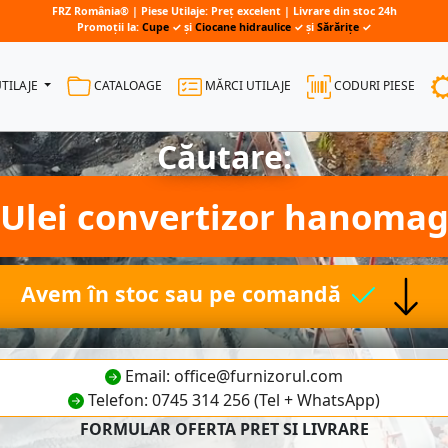
FRZ România® | Piese Utilaje: Preț excelent | Livrare din stoc 24h
Promoții la:
Cupe
✓ și
Ciocane hidraulice
✓ și
Sărărițe
✓
UTILAJE
CATALOAGE
MĂRCI UTILAJE
CODURI PIESE
Căutare:
Ulei convertizor hanoma
Avem în stoc sau pe comandă
Email: office@furnizorul.com
Telefon: 0745 314 256 (Tel + WhatsApp)
FORMULAR OFERTA PRET SI LIVRARE