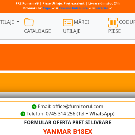
FRZ România® | Piese Utilaje: Preț excelent | Livrare din stoc 24h
Promoții la:
Cupe
✓ și
Ciocane hidraulice
✓ și
Sărărițe
✓
TILAJE
MĂRCI
CODUR
CATALOAGE
UTILAJE
PIESE
Email: office@furnizorul.com
Telefon: 0745 314 256 (Tel + WhatsApp)
FORMULAR OFERTA PRET SI LIVRARE
YANMAR B18EX