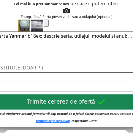
pe care il putem oferi.
Cel mai bun pret Yanmar b18ex
Fotografiază Seria piesei vechi sau a utilajului (optional)
Trimite cererea de ofertă
 și trimiterea acestui formular vă dați acordul de a folosi datele personale pentru contact 
termenilor și conditiilor
, respectând GDPR.