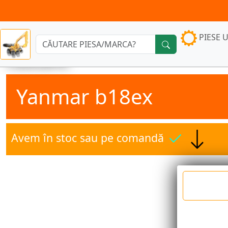
PIESE U
Căutare:
Yanmar b18ex
Avem în stoc sau pe comandă