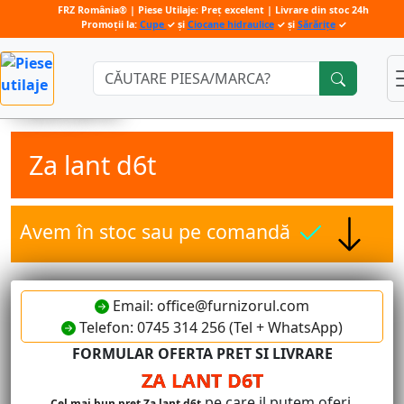
FRZ România® | Piese Utilaje: Preț excelent | Livrare din stoc 24h
Promoții la:
Cupe
✓ și
Ciocane hidraulice
✓ și
Sărărițe
✓
Căutare:
Za lant d6t
Avem în stoc sau pe comandă
Email: office@furnizorul.com
Telefon: 0745 314 256 (Tel + WhatsApp)
FORMULAR OFERTA PRET SI LIVRARE
ZA LANT D6T
pe care il putem oferi.
Cel mai bun pret Za lant d6t