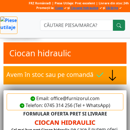
FRZ România® | Piese Utilaje: Preț excelent | Livrare din stoc 24h
Promoții la:
Cupe
✓ și
Ciocane hidraulice
✓ și
Sărărițe
✓
Căutare:
Ciocan hidraulic
Avem în stoc sau pe comandă
Email: office@furnizorul.com
Telefon: 0745 314 256 (Tel + WhatsApp)
FORMULAR OFERTA PRET SI LIVRARE
CIOCAN HIDRAULIC
pe care il putem oferi.
Cel mai bun pret Ciocan hidraulic