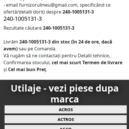
- email furnizorulmeu@gmail.com, specificând ce
ofertă/detalii doriți despre
240-1005131-3
240-1005131-3
Rezultate căutare
240-1005131-3
Livrăm
240-1005131-3
din stoc (în 24 de ore, dacă
avem)
sau pe Comanda.
Vă rugăm să ne contactați pentru Detalii tehnice,
Confirmarea stocului,
cel mai scurt Termen de livrare
și
Cel mai bun Preț
.
Utilaje - vezi piese dupa
marca
ACROS
ACTROS