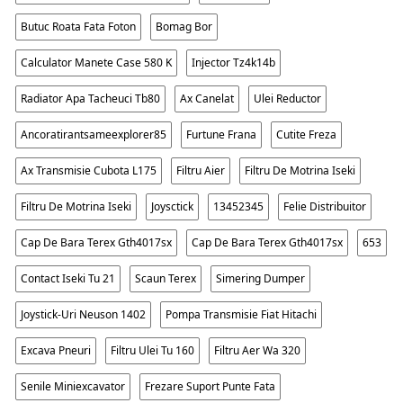
Butuc Roata Fata Foton
Bomag Bor
Calculator Manete Case 580 K
Injector Tz4k14b
Radiator Apa Tacheuci Tb80
Ax Canelat
Ulei Reductor
Ancoratirantsameexplorer85
Furtune Frana
Cutite Freza
Ax Transmisie Cubota L175
Filtru Aier
Filtru De Motrina Iseki
Filtru De Motrina Iseki
Joysctick
13452345
Felie Distribuitor
Cap De Bara Terex Gth4017sx
Cap De Bara Terex Gth4017sx
653
Contact Iseki Tu 21
Scaun Terex
Simering Dumper
Joystick-Uri Neuson 1402
Pompa Transmisie Fiat Hitachi
Excava Pneuri
Filtru Ulei Tu 160
Filtru Aer Wa 320
Senile Miniexcavator
Frezare Suport Punte Fata