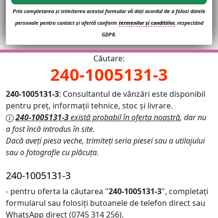
Prin completarea și trimiterea acestui formular vă dați acordul de a folosi datele
personale pentru contact și ofertă conform
termenilor și conditiilor
, respectând
GDPR.
Căutare:
240-1005131-3
240-1005131-3
: Consultantul de vânzări este disponibil
pentru preț, informații tehnice, stoc și livrare.
240-1005131-3
există probabil în oferta noastră
, dar nu
a fost încă introdus în site.
Dacă aveți piesa veche, trimiteți seria piesei sau a utilajului
sau o fotografie cu plăcuța.
240-1005131-3
- pentru oferta la căutarea "
240-1005131-3
", completați
formularul sau folosiți butoanele de telefon direct sau
WhatsApp direct (0745 314 256).