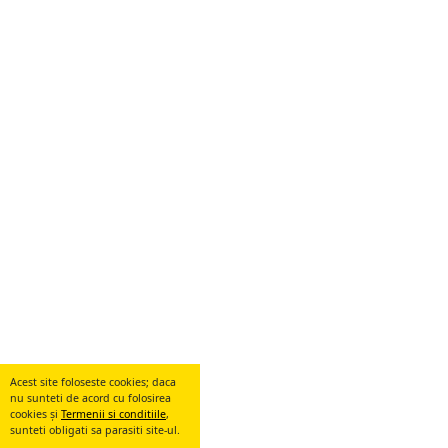
Acest site foloseste cookies; daca
nu sunteti de acord cu folosirea
cookies și
Termenii si conditiile
,
sunteti obligati sa parasiti site-ul.