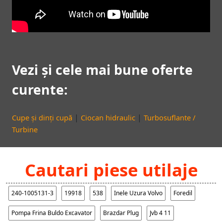
Vezi și cele mai bune oferte
curente:
|
|
Cupe și dinți cupă
Ciocan hidraulic
Turbosuflante /
Turbine
Cautari piese utilaje
240-1005131-3
19918
538
Inele Uzura Volvo
Foredil
Pompa Frina Buldo Excavator
Brazdar Plug
Jvb 4 11