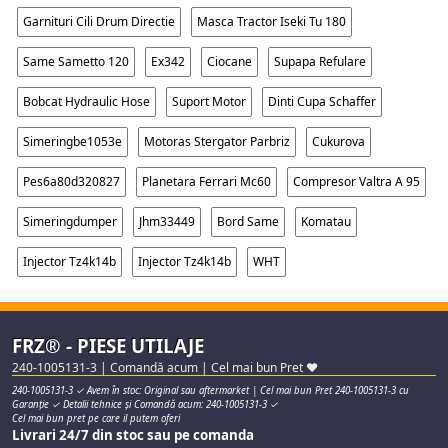
Garnituri Cili Drum Directie
Masca Tractor Iseki Tu 180
Same Sametto 120
Ex342
Ciocane
Supapa Refulare
Bobcat Hydraulic Hose
Suport Motor
Dinti Cupa Schaffer
Simeringbe1053e
Motoras Stergator Parbriz
Cukurova
Pes6a80d320827
Planetara Ferrari Mc60
Compresor Valtra A 95
Simeringdumper
Jhm33449
Bord Same
Komatau
Injector Tz4k14b
Injector Tz4k14b
WHT
FRZ® - PIESE UTILAJE
240-1005131-3 | Comandă acum | Cel mai bun Pret ♥
240-1005131-3 ✓ Avem în stoc: Original sau aftermarket | Cel mai bun Pret 240-1005131-3 cu
Garanție ✓ Detalii tehnice și Comandă acum: 240-1005131-3 ✓
Cel mai bun pret pe care il putem oferi
Livrari 24/7 din stoc sau pe comanda