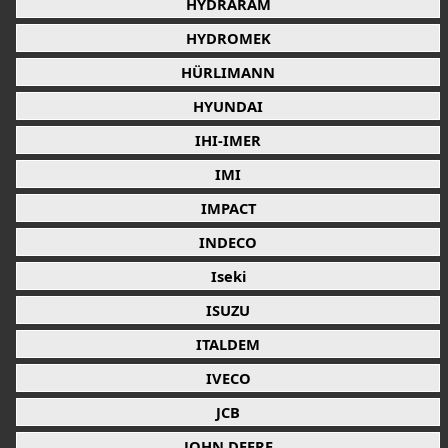
HYDRARAM
HYDROMEK
HÜRLIMANN
HYUNDAI
IHI-IMER
IMI
IMPACT
INDECO
Iseki
ISUZU
ITALDEM
IVECO
JCB
JOHN DEERE