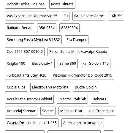
Bobcat Hydraulic Hose
Roata Dintata
Vas Expansiune Yanmar Vio 35
Tu
Grup Spate Gator
16b159
Radiator Benati
358-2584
82850804
Semering Freza Mytubisi R 1832
Era Dumper
Cod 1427-307-0010-0
Pinion Senila Miniexcavatpr Kubota
Xingtai 180
Electrovalv 1
Same 360
Far Goldoni 140
Turbosuflanta Steyr K26
Pistonas Hidromotor Jcb Robot 2015
Cuplaj Cipa
Electrovalva Motorina
Bucse Goldini
Acceleratie Tractor Goldoni
Injector Tz4k14b
Bobcat E
Ambreiaj Yanmar
Segme
Mecalac Brat
Ulei Transmisie
Caseta Directie Kubota L1 255
Alternatortractoryamar