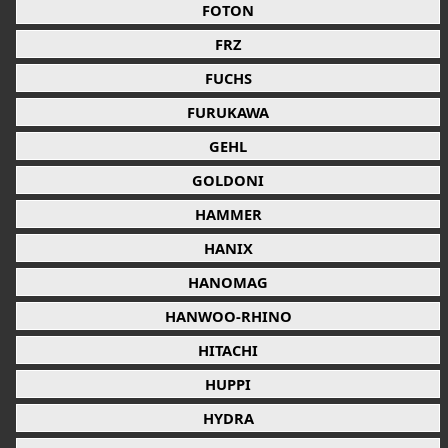
FOTON
FRZ
FUCHS
FURUKAWA
GEHL
GOLDONI
HAMMER
HANIX
HANOMAG
HANWOO-RHINO
HITACHI
HUPPI
HYDRA