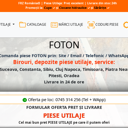
FRZ România® | Piese Utilaje: Preț excelent | Livrare din stoc 24h
Promoții la:
Cupe
✓ și
Ciocane hidraulice
✓ și
Sărărițe
✓
UTILAJE
CATALOAGE
MĂRCI UTILAJE
CODURI PIESE
FOTON
Comanda piese FOTON prin: Site / Email / Telefonic / WhatsAp
Birouri, depozite piese utilaje, service:
 Suceava, Constanta, Sibiu, Cluj Napoca, Timisoara, Piatra Nea
Pitesti, Oradea
Livrare in 24 de ore
Oferta pe loc: 0745 314 256 (Tel + WApp)
FORMULAR OFERTA PRET ȘI LIVRARE
PIESE UTILAJE
Cel mai bun pret PIESE UTILAJE pe care il putem oferi