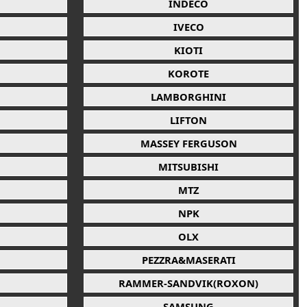
INDECO
IVECO
KIOTI
KOROTE
LAMBORGHINI
LIFTON
MASSEY FERGUSON
MITSUBISHI
MTZ
NPK
OLX
PEZZRA&MASERATI
RAMMER-SANDVIK(ROXON)
SAMSUNG