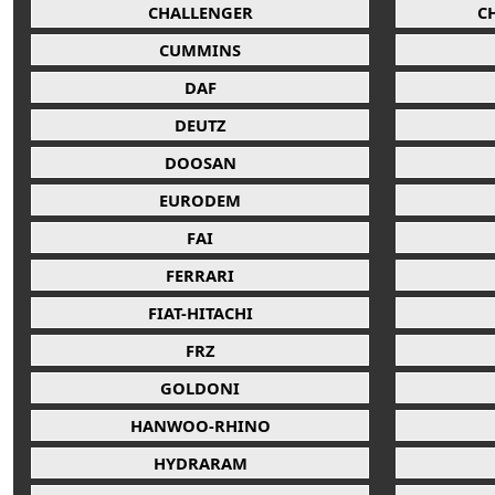
CHALLENGER
C
CUMMINS
DAF
DEUTZ
DOOSAN
EURODEM
FAI
FERRARI
FIAT-HITACHI
FRZ
GOLDONI
HANWOO-RHINO
HYDRARAM