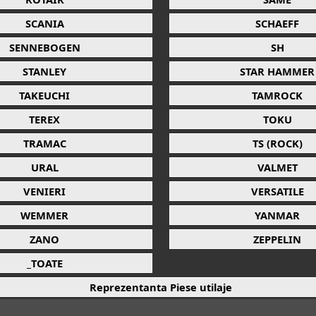
SCANIA
SCHAEFF
SENNEBOGEN
SH
STANLEY
STAR HAMMER
TAKEUCHI
TAMROCK
TEREX
TOKU
TRAMAC
TS (ROCK)
URAL
VALMET
VENIERI
VERSATILE
WEMMER
YANMAR
ZANO
ZEPPELIN
_TOATE
Reprezentanta Piese utilaje