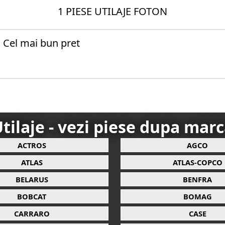
1 PIESE UTILAJE FOTON
| Cel mai bun pret
tilaje - vezi piese dupa mar
ACTROS
AGCO
ATLAS
ATLAS-COPCO
BELARUS
BENFRA
BOBCAT
BOMAG
CARRARO
CASE