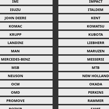
IMI
IMPACT
ISUZU
ITALDEM
JOHN DEERE
KENT
KOMAC
KOMATSU
KRUPP
KUBOTA
LANDINI
LIEBHERR
MAN
MARUZEN
MERCEDES-BENZ
MESSERSI
MSB
MTB
NEUSON
NEW HOLLAND
OCM
OKADA
OMD
PERKINS
PROMOVE
RAMMER
ROTAIR
SAME