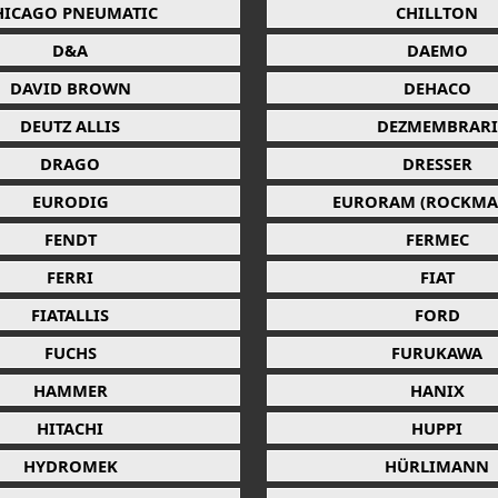
HICAGO PNEUMATIC
CHILLTON
D&A
DAEMO
DAVID BROWN
DEHACO
DEUTZ ALLIS
DEZMEMBRARI
DRAGO
DRESSER
EURODIG
EURORAM (ROCKMA
FENDT
FERMEC
FERRI
FIAT
FIATALLIS
FORD
FUCHS
FURUKAWA
HAMMER
HANIX
HITACHI
HUPPI
HYDROMEK
HÜRLIMANN