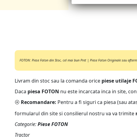
FOTON: Piese Foton din Stoc, cel mai bun Pret | Piese Foton Originale sau aftermar
Livram din stoc sau la comanda orice
piese utilaje
Daca
piesa FOTON
nu este incarcata inca in site, con
⦿
Recomandare:
Pentru a fi siguri ca piesa (sau ata
formularul din site si consilierul nostru va va trimite
Categorie:
Piese FOTON
Tractor