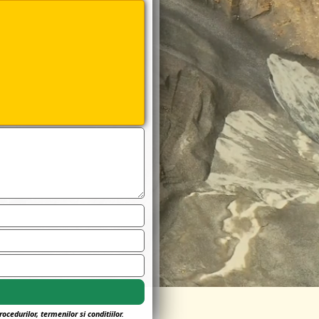
rocedurilor, termenilor si conditiilor
.