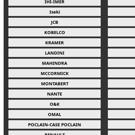
IHI-IMER
Iseki
JCB
KOBELCO
KRAMER
LANDINI
MAHINDRA
MCCORMICK
MONTABERT
NANTE
O&K
OMAL
POCLAIN-CASE POCLAIN
RENAULT