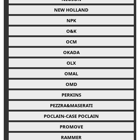
NEW HOLLAND
NPK
O&K
OCM
OKADA
OLX
OMAL
OMD
PERKINS
PEZZRA&MASERATI
POCLAIN-CASE POCLAIN
PROMOVE
RAMMER