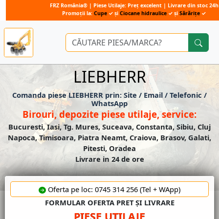
FRZ România® | Piese Utilaje: Preț excelent | Livrare din stoc 24h
Promoții la:
Cupe
✓ și
Ciocane hidraulice
✓ și
Sărărițe
✓
LIEBHERR
Comanda piese LIEBHERR prin: Site / Email / Telefonic /
WhatsApp
Birouri, depozite piese utilaje, service:
Bucuresti, Iasi, Tg. Mures, Suceava, Constanta, Sibiu, Cluj
Napoca, Timisoara, Piatra Neamt, Craiova, Brasov, Galati,
Pitesti, Oradea
Livrare in 24 de ore
Oferta pe loc: 0745 314 256 (Tel + WApp)
FORMULAR OFERTA PRET ȘI LIVRARE
PIESE UTILAJE