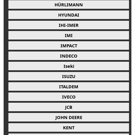
HÜRLIMANN
HYUNDAI
IHI-IMER
IMI
IMPACT
INDECO
Iseki
ISUZU
ITALDEM
IVECO
JCB
JOHN DEERE
KENT