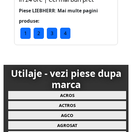
Piese LIEBHERR
:
Mai multe pagini
produse:
1
2
3
4
Utilaje - vezi piese dupa
marca
ACROS
ACTROS
AGCO
AGROSAT