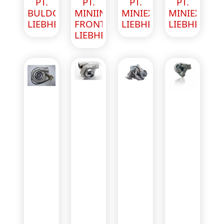
PT.
PT.
PT.
PT.
BULDOZER
MINIINCARCATOR
MINIEXCAVATOR
MINIEXCAV
LIEBHERR
FRONTAL
LIEBHERR
LIEBHERR
LIEBHERR