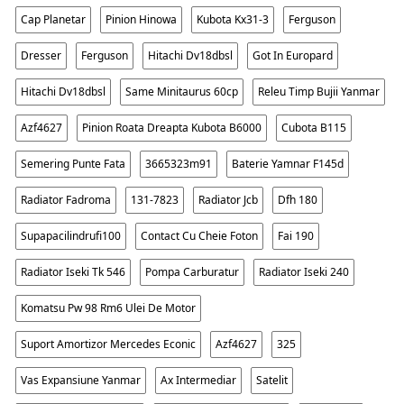
Cap Planetar
Pinion Hinowa
Kubota Kx31-3
Ferguson
Dresser
Ferguson
Hitachi Dv18dbsl
Got In Europard
Hitachi Dv18dbsl
Same Minitaurus 60cp
Releu Timp Bujii Yanmar
Azf4627
Pinion Roata Dreapta Kubota B6000
Cubota B115
Semering Punte Fata
3665323m91
Baterie Yamnar F145d
Radiator Fadroma
131-7823
Radiator Jcb
Dfh 180
Supapacilindrufi100
Contact Cu Cheie Foton
Fai 190
Radiator Iseki Tk 546
Pompa Carburatur
Radiator Iseki 240
Komatsu Pw 98 Rm6 Ulei De Motor
Suport Amortizor Mercedes Econic
Azf4627
325
Vas Expansiune Yanmar
Ax Intermediar
Satelit