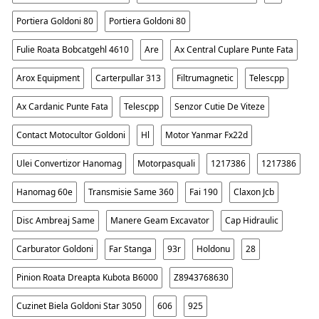
Portiera Goldoni 80
Portiera Goldoni 80
Fulie Roata Bobcatgehl 4610
Are
Ax Central Cuplare Punte Fata
Arox Equipment
Carterpullar 313
Filtrumagnetic
Telescpp
Ax Cardanic Punte Fata
Telescpp
Senzor Cutie De Viteze
Contact Motocultor Goldoni
Hl
Motor Yanmar Fx22d
Ulei Convertizor Hanomag
Motorpasquali
1217386
1217386
Hanomag 60e
Transmisie Same 360
Fai 190
Claxon Jcb
Disc Ambreaj Same
Manere Geam Excavator
Cap Hidraulic
Carburator Goldoni
Far Stanga
93r
Holdonu
28
Pinion Roata Dreapta Kubota B6000
Z8943768630
Cuzinet Biela Goldoni Star 3050
606
925