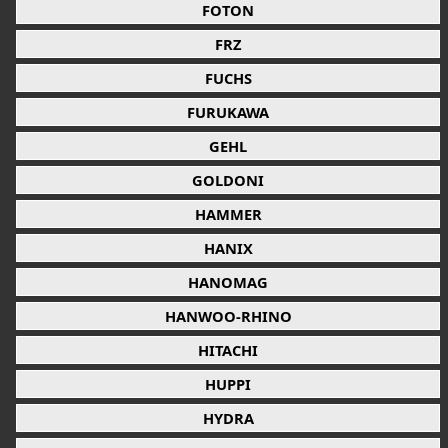
FOTON
FRZ
FUCHS
FURUKAWA
GEHL
GOLDONI
HAMMER
HANIX
HANOMAG
HANWOO-RHINO
HITACHI
HUPPI
HYDRA