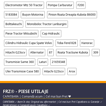
Electromotor Mtz 50 Tractor
Pompa Carburatur
F200
5183084
Bușon Motorina
Pinion Roata Dreapta Kubota B6000
Bolttakeuchi
Monoboloc Tractor Lanburgini
Piese Tractor Mitsubishi
Cap Hidraulic
Cilindru Hidraulic Cupa Spate Volvo
Toba Fend 828
Hanorac
Hitachi G23scv
Alternator
87
Roata Tractiune Kubota
309
Transmisie Same 360
Laturi
21659348
Ulei Transmisie Case 580
Hitachi G23scv
Arox
FRZ® - PIESE UTILAJE
CAPATBARA | Comandă acum | Cel mai bun Pret ♥
CAPATBARA ✓ Avem în stoc: Original sau aftermarket | Cel mai bun Pret Capatbara cu Garanție ✓
Detalii tehnice și Comandă acum: Capatbara ✓