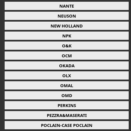
NANTE
NEUSON
NEW HOLLAND
NPK
O&K
OCM
OKADA
OLX
OMAL
OMD
PERKINS
PEZZRA&MASERATI
POCLAIN-CASE POCLAIN