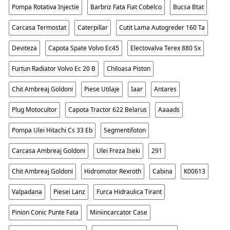
Pompa Rotativa Injectie
Barbriz Fata Fiat Cobelco
Bucsa Btat
Carcasa Termostat
Caterpillar
Cutit Lama Autogreder 160 Ta
Deviteza
Capota Spate Volvo Ec45
Electovalva Terex 880 Sx
Furtun Radiator Volvo Ec 20 B
Chiloasa Piston
Chit Ambreaj Goldoni
Piese Utilaje
Iaar
Antares
Plug Motocultor
Capota Tractor 622 Belarus
Aaaads
Pompa Ulei Hitachi Cs 33 Eb
Segmentifoton
Carcasa Ambreaj Goldoni
Ulei Freza Iseki
291
Chit Ambreaj Goldoni
Hidromotor Rexroth
Cabina
K00613
Valpadana
Piesei Lanz
Furca Hidraulica Tirant
Pinion Conic Punte Fata
Miniincarcator Case