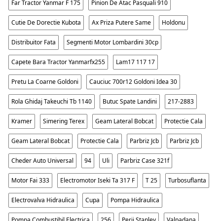
Far Tractor Yanmar F 175
Pinion De Atac Pasquali 910
Cutie De Dorectie Kubota
Ax Priza Putere Same
Holdonu
Distribuitor Fata
Segmenti Motor Lombardini 30cp
Capete Bara Tractor Yanmarfx255
Lam17 117 17
Pretu La Coarne Goldoni
Cauciuc 700r12 Goldoni Idea 30
Rola Ghidaj Takeuchi Tb 1140
Butuc Spate Landini
217-2883
Kramer
Simering Terex
Geam Lateral Bobcat
Protectie Cala
Geam Lateral Bobcat
Protectie Cala
Parbriz Jcb
Parbriz Jcb
Cheder Auto Universal
94
Uli
Parbriz Case 321f
Motor Fai 333
Electromotor Iseki Ta 317 F
T 25
Turbosuflanta
Electrovalva Hidraulica
Cupa
Pompa Hidraulica
Pompa Combustibil Electrica
256
Perii Stanley
Valpadana