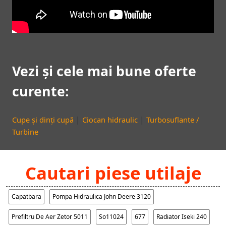
Vezi și cele mai bune oferte
curente:
|
|
Cupe și dinți cupă
Ciocan hidraulic
Turbosuflante /
Turbine
Cautari piese utilaje
Capatbara
Pompa Hidraulica John Deere 3120
Prefiltru De Aer Zetor 5011
So11024
677
Radiator Iseki 240