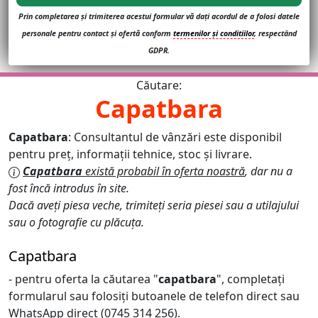
Prin completarea și trimiterea acestui formular vă dați acordul de a folosi datele
personale pentru contact și ofertă conform
termenilor și conditiilor
, respectând
GDPR.
Căutare:
Capatbara
Capatbara
: Consultantul de vânzări este disponibil
pentru preț, informații tehnice, stoc și livrare.
Capatbara
există probabil în oferta noastră
, dar nu a
fost încă introdus în site.
Dacă aveți piesa veche, trimiteți seria piesei sau a utilajului
sau o fotografie cu plăcuța.
Capatbara
- pentru oferta la căutarea "
capatbara
", completați
formularul sau folosiți butoanele de telefon direct sau
WhatsApp direct (0745 314 256).