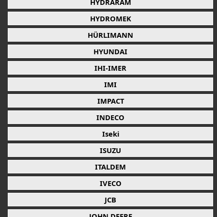
HYDRARAM
HYDROMEK
HÜRLIMANN
HYUNDAI
IHI-IMER
IMI
IMPACT
INDECO
Iseki
ISUZU
ITALDEM
IVECO
JCB
JOHN DEERE