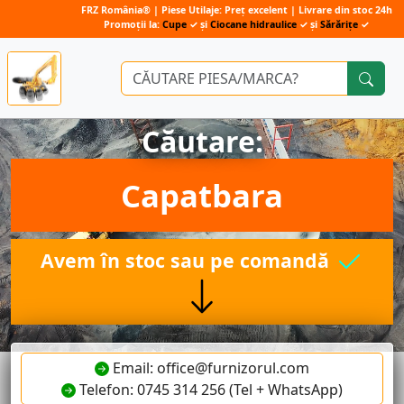
FRZ România® | Piese Utilaje: Preț excelent | Livrare din stoc 24h
Promoții la:
Cupe
✓ și
Ciocane hidraulice
✓ și
Sărărițe
✓
Căutare:
Capatbara
Avem în stoc sau pe comandă
Email: office@furnizorul.com
Telefon: 0745 314 256 (Tel + WhatsApp)