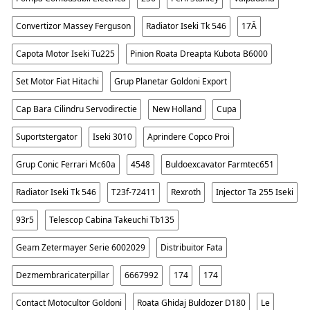
Convertizor Massey Ferguson
Radiator Iseki Tk 546
17Ă
Capota Motor Iseki Tu225
Pinion Roata Dreapta Kubota B6000
Set Motor Fiat Hitachi
Grup Planetar Goldoni Export
Cap Bara Cilindru Servodirectie
New Holland
Cupa
Suportstergator
Iseki 3010
Aprindere Copco Proi
Grup Conic Ferrari Mc60a
4548
Buldoexcavator Farmtec651
Radiator Iseki Tk 546
T23f-72411
Rexroth
Injector Ta 255 Iseki
93r5
Telescop Cabina Takeuchi Tb135
Geam Zetermayer Serie 6002029
Distribuitor Fata
Dezmembraricaterpillar
6667992
174
174
Contact Motocultor Goldoni
Roata Ghidaj Buldozer D180
Le