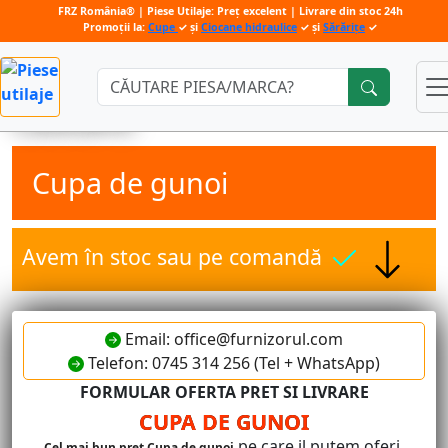
FRZ România® | Piese Utilaje: Preț excelent | Livrare din stoc 24h
Promoții la:
Cupe
✓ și
Ciocane hidraulice
✓ și
Sărărițe
✓
Căutare:
Cupa de gunoi
Avem în stoc sau pe comandă
Email: office@furnizorul.com
Telefon: 0745 314 256 (Tel + WhatsApp)
FORMULAR OFERTA PRET SI LIVRARE
CUPA DE GUNOI
pe care il putem oferi.
Cel mai bun pret Cupa de gunoi