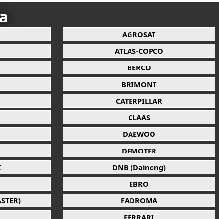
ca
AGROSAT
ATLAS-COPCO
BERCO
BRIMONT
CATERPILLAR
CLAAS
DAEWOO
DEMOTER
I
DNB (Dainong)
EBRO
STER)
FADROMA
FERRARI