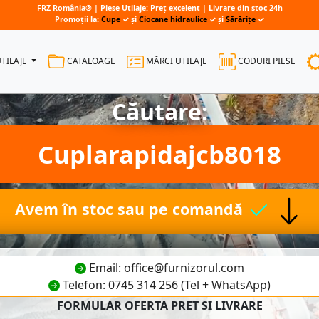
FRZ România® | Piese Utilaje: Preț excelent | Livrare din stoc 24h
Promoții la:
Cupe
✓ și
Ciocane hidraulice
✓ și
Sărărițe
✓
UTILAJE
CATALOAGE
MĂRCI UTILAJE
CODURI PIESE
Căutare:
Cuplarapidajcb8018
Avem în stoc sau pe comandă
Email: office@furnizorul.com
Telefon: 0745 314 256 (Tel + WhatsApp)
FORMULAR OFERTA PRET SI LIVRARE