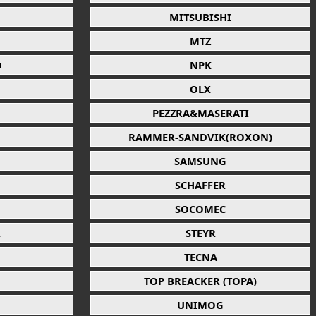
MITSUBISHI
MTZ
D
NPK
OLX
PEZZRA&MASERATI
RAMMER-SANDVIK(ROXON)
SAMSUNG
SCHAFFER
SOCOMEC
R
STEYR
TECNA
TOP BREACKER (TOPA)
UNIMOG