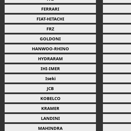
FERRARI
FIAT-HITACHI
FRZ
GOLDONI
HANWOO-RHINO
HYDRARAM
IHI-IMER
Iseki
JCB
KOBELCO
KRAMER
LANDINI
MAHINDRA