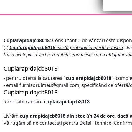
Cuplarapidajcb8018
: Consultantul de vânzări este disponib
Cuplarapidajcb8018
există probabil în oferta noastră
, da
Dacă aveți piesa veche, trimiteți seria piesei sau a utilajului sa
Cuplarapidajcb8018
- pentru oferta la căutarea "
cuplarapidajcb8018
", comple
- email furnizorulmeu@gmail.com, specificând ce ofertă/de
Cuplarapidajcb8018
Rezultate căutare
cuplarapidajcb8018
Livrăm
cuplarapidajcb8018
din stoc (în 24 de ore, dacă
Vă rugăm să ne contactați pentru Detalii tehnice, Confirm