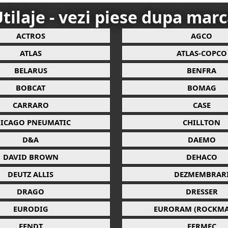
tilaje - vezi piese dupa mar
ACTROS
AGCO
ATLAS
ATLAS-COPCO
BELARUS
BENFRA
BOBCAT
BOMAG
CARRARO
CASE
ICAGO PNEUMATIC
CHILLTON
D&A
DAEMO
DAVID BROWN
DEHACO
DEUTZ ALLIS
DEZMEMBRAR
DRAGO
DRESSER
EURODIG
EURORAM (ROCKMA
FENDT
FERMEC