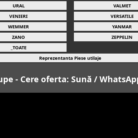
URAL
VALMET
VENIERI
VERSATILE
WEMMER
YANMAR
ZANO
ZEPPELIN
_TOATE
Reprezentanta Piese utilaje
upe - Cere oferta: Sună / WhatsAp