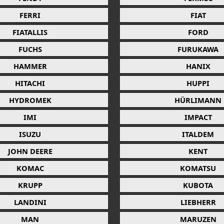
FERRI
FIAT
FIATALLIS
FORD
FUCHS
FURUKAWA
HAMMER
HANIX
HITACHI
HUPPI
HYDROMEK
HÜRLIMANN
IMI
IMPACT
ISUZU
ITALDEM
JOHN DEERE
KENT
KOMAC
KOMATSU
KRUPP
KUBOTA
LANDINI
LIEBHERR
MAN
MARUZEN