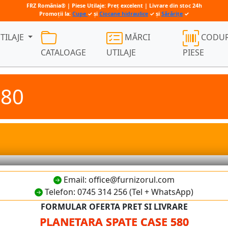
FRZ România® | Piese Utilaje: Preț excelent | Livrare din stoc 24h
Promoții la:
Cupe
✓ și
Ciocane hidraulice
✓ și
Sărărițe
✓
TILAJE
MĂRCI
CODUR
CATALOAGE
UTILAJE
PIESE
580
Email: office@furnizorul.com
Telefon: 0745 314 256 (Tel + WhatsApp)
FORMULAR OFERTA PRET SI LIVRARE
PLANETARA SPATE CASE 580