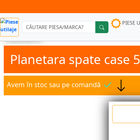
PIESE U
Căutare:
Planetara spate case 
Avem în stoc sau pe comandă