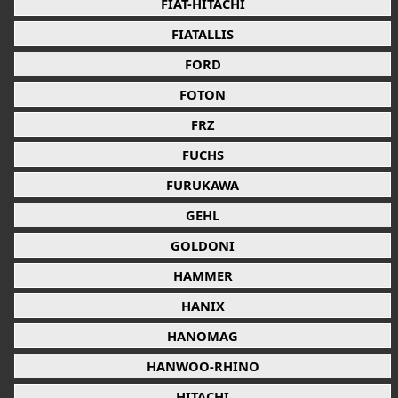
FIAT-HITACHI
FIATALLIS
FORD
FOTON
FRZ
FUCHS
FURUKAWA
GEHL
GOLDONI
HAMMER
HANIX
HANOMAG
HANWOO-RHINO
HITACHI