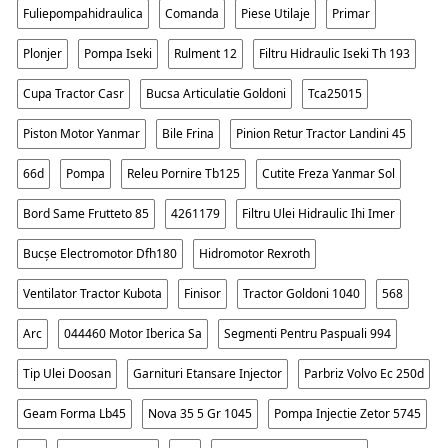
Fuliepompahidraulica
Comanda
Piese Utilaje
Primar
Plonjer
Pompa Iseki
Rulment 12
Filtru Hidraulic Iseki Th 193
Cupa Tractor Casr
Bucsa Articulatie Goldoni
Tca25015
Piston Motor Yanmar
Bile Frina
Pinion Retur Tractor Landini 45
66d
Pompa
Releu Pornire Tb125
Cutite Freza Yanmar Sol
Bord Same Frutteto 85
4261179
Filtru Ulei Hidraulic Ihi Imer
Bucșe Electromotor Dfh180
Hidromotor Rexroth
Ventilator Tractor Kubota
Finisor
Tractor Goldoni 1040
568
Arc
044460 Motor Iberica Sa
Segmenti Pentru Paspuali 994
Tip Ulei Doosan
Garnituri Etansare Injector
Parbriz Volvo Ec 250d
Geam Forma Lb45
Nova 35 5 Gr 1045
Pompa Injectie Zetor 5745