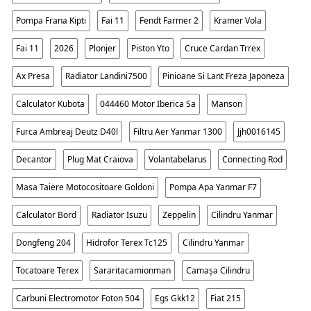
Pompa Frana Kipti
Fai 11
Fendt Farmer 2
Kramer Vola
Fai 11
2026
Plonjer
Piston Yto
Cruce Cardan Trrex
Ax Presa
Radiator Landini7500
Pinioane Si Lant Freza Japoneza
Calculator Kubota
044460 Motor Iberica Sa
Manson
Furca Ambreaj Deutz D40l
Filtru Aer Yanmar 1300
Jjh0016145
Decantor
Plug Mat Craiova
Volantabelarus
Connecting Rod
Masa Taiere Motocositoare Goldoni
Pompa Apa Yanmar F7
Calculator Bord
Radiator Isuzu
Zeppelin
Cilindru Yanmar
Dongfeng 204
Hidrofor Terex Tc125
Cilindru Yanmar
Tocatoare Terex
Sararitacamionman
Camașa Cilindru
Carbuni Electromotor Foton 504
Egs Gkk12
Fiat 215