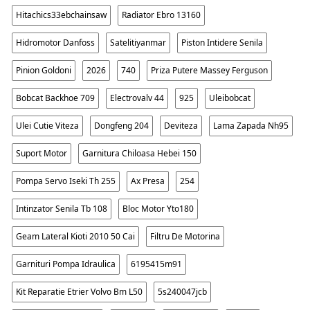
Hitachics33ebchainsaw
Radiator Ebro 13160
Hidromotor Danfoss
Satelitiyanmar
Piston Intidere Senila
Pinion Goldoni
2026
740
Priza Putere Massey Ferguson
Bobcat Backhoe 709
Electrovalv 44
925
Uleibobcat
Ulei Cutie Viteza
Dongfeng 204
Deviteza
Lama Zapada Nh95
Suport Motor
Garnitura Chiloasa Hebei 150
Pompa Servo Iseki Th 255
Ax Presa
254
Intinzator Senila Tb 108
Bloc Motor Yto180
Geam Lateral Kioti 2010 50 Cai
Filtru De Motorina
Garnituri Pompa Idraulica
6195415m91
Kit Reparatie Etrier Volvo Bm L50
5s240047jcb