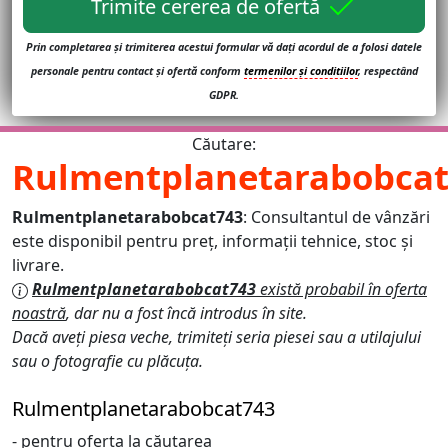
Trimite cererea de ofertă
Prin completarea și trimiterea acestui formular vă dați acordul de a folosi datele
personale pentru contact și ofertă conform
termenilor și conditiilor
, respectând
GDPR.
Căutare:
Rulmentplanetarabobca
Rulmentplanetarabobcat743
: Consultantul de vânzări
este disponibil pentru preț, informații tehnice, stoc și
livrare.
Rulmentplanetarabobcat743
există probabil în oferta
noastră
, dar nu a fost încă introdus în site.
Dacă aveți piesa veche, trimiteți seria piesei sau a utilajului
sau o fotografie cu plăcuța.
Rulmentplanetarabobcat743
- pentru oferta la căutarea