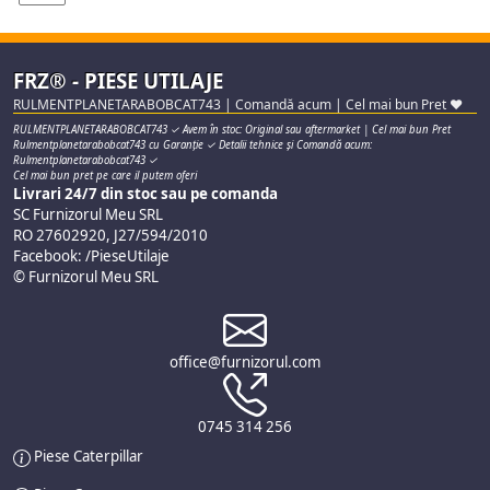
FRZ® - PIESE UTILAJE
RULMENTPLANETARABOBCAT743 | Comandă acum | Cel mai bun Pret ♥
RULMENTPLANETARABOBCAT743 ✓ Avem în stoc: Original sau aftermarket | Cel mai bun Pret
Rulmentplanetarabobcat743 cu Garanție ✓ Detalii tehnice și Comandă acum:
Rulmentplanetarabobcat743 ✓
Cel mai bun pret pe care il putem oferi
Livrari 24/7 din stoc sau pe comanda
SC Furnizorul Meu SRL
RO 27602920, J27/594/2010
Facebook: /PieseUtilaje
© Furnizorul Meu SRL
office@furnizorul.com
0745 314 256
Piese Caterpillar