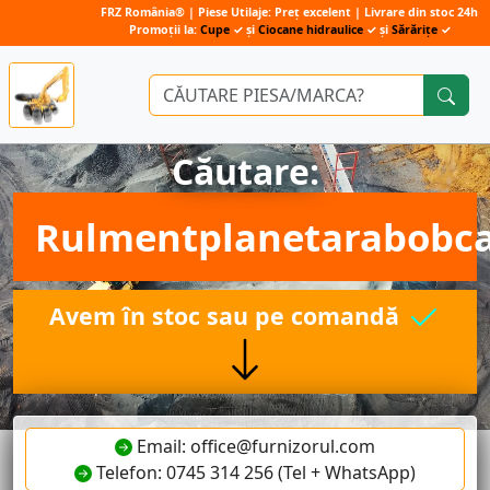
FRZ România® | Piese Utilaje: Preț excelent | Livrare din stoc 24h
Promoții la:
Cupe
✓ și
Ciocane hidraulice
✓ și
Sărărițe
✓
Căutare:
Rulmentplanetarabobc
Avem în stoc sau pe comandă
Email: office@furnizorul.com
Telefon: 0745 314 256 (Tel + WhatsApp)