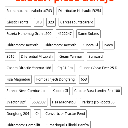
Rulmentplanetarabobcat743
Distribuitor Hidraulic Ft254
Giostic Frontal
318
323
Carcasapuntecararo
Fuzeta Hanomag Granit 500
4122247
Same Solaris
Hidromotor Rexroth
Hidromotor Rexroth
Kubota Gl
Iveco
3616
Diferential Mitubishi
Geam Yanmar
Sunward
Caseta Directie Yanmar 186
Cg 31 Ebs
Cilindru Volvo Ever 25 D
Fisa Magnetou
Pompa Injecti Dongfeng
653
Senzor Nivel Combustibil
Kubota Gl
Capete Bara Landini Rex 100
Injector Dpf
5602337
Fisa Magnetou
Parbriz Jcb Robot150
Dongfeng 204
Cr
Convertizor Tractor Fend
Hidromotor Combilift
Simeringuri Cilindri Benfra