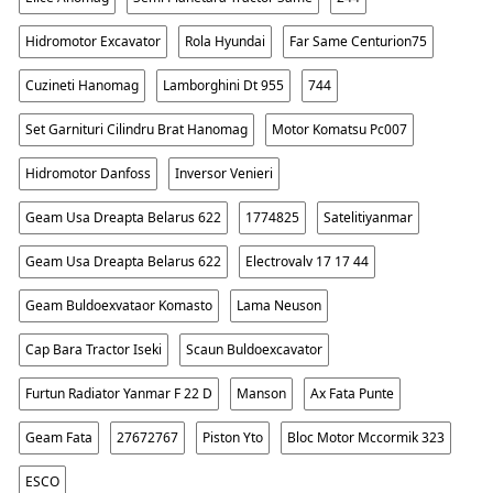
Hidromotor Excavator
Rola Hyundai
Far Same Centurion75
Cuzineti Hanomag
Lamborghini Dt 955
744
Set Garnituri Cilindru Brat Hanomag
Motor Komatsu Pc007
Hidromotor Danfoss
Inversor Venieri
Geam Usa Dreapta Belarus 622
1774825
Satelitiyanmar
Geam Usa Dreapta Belarus 622
Electrovalv 17 17 44
Geam Buldoexvataor Komasto
Lama Neuson
Cap Bara Tractor Iseki
Scaun Buldoexcavator
Furtun Radiator Yanmar F 22 D
Manson
Ax Fata Punte
Geam Fata
27672767
Piston Yto
Bloc Motor Mccormik 323
ESCO