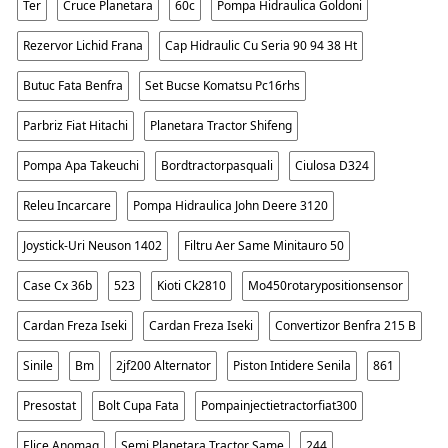
Ter
Cruce Planetara
60c
Pompa Hidraulica Goldoni
Rezervor Lichid Frana
Cap Hidraulic Cu Seria 90 94 38 Ht
Butuc Fata Benfra
Set Bucse Komatsu Pc16rhs
Parbriz Fiat Hitachi
Planetara Tractor Shifeng
Pompa Apa Takeuchi
Bordtractorpasquali
Ciulosa D324
Releu Incarcare
Pompa Hidraulica John Deere 3120
Joystick-Uri Neuson 1402
Filtru Aer Same Minitauro 50
Case Cx 36b
523
Kioti Ck2810
Mo450rotarypositionsensor
Cardan Freza Iseki
Cardan Freza Iseki
Convertizor Benfra 215 B
Sinile
Bm
2jf200 Alternator
Piston Intidere Senila
861
Presostat
Bolt Cupa Fata
Pompainjectietractorfiat300
Elice Anomag
Semi Planetara Tractor Same
244