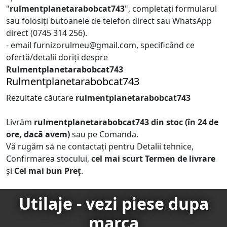
"
rulmentplanetarabobcat743
", completați formularul
sau folosiți butoanele de telefon direct sau WhatsApp
direct (0745 314 256).
- email furnizorulmeu@gmail.com, specificând ce
ofertă/detalii doriți despre
Rulmentplanetarabobcat743
Rulmentplanetarabobcat743
Rezultate căutare
rulmentplanetarabobcat743
Livrăm
rulmentplanetarabobcat743
din stoc (în 24 de
ore, dacă avem)
sau pe Comanda.
Vă rugăm să ne contactați pentru Detalii tehnice,
Confirmarea stocului,
cel mai scurt Termen de livrare
și
Cel mai bun Preț
.
Utilaje - vezi piese dupa
marca