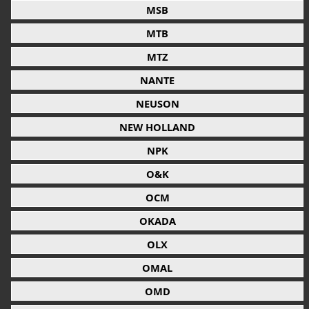
MSB
MTB
MTZ
NANTE
NEUSON
NEW HOLLAND
NPK
O&K
OCM
OKADA
OLX
OMAL
OMD