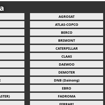
ca
AGROSAT
ATLAS-COPCO
BERCO
BRIMONT
CATERPILLAR
CLAAS
DAEWOO
DEMOTER
I
DNB (Dainong)
EBRO
STER)
FADROMA
FERRARI