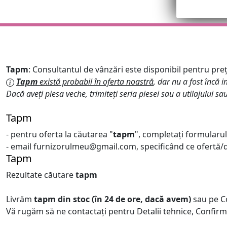
Tapm
: Consultantul de vânzări este disponibil pentru preț, 
Tapm
există probabil în oferta noastră
, dar nu a fost încă i
Dacă aveți piesa veche, trimiteți seria piesei sau a utilajului sa
Tapm
- pentru oferta la căutarea "
tapm
", completați formularul
- email furnizorulmeu@gmail.com, specificând ce ofertă/de
Tapm
Rezultate căutare
tapm
Livrăm
tapm
din stoc (în 24 de ore, dacă avem)
sau pe 
Vă rugăm să ne contactați pentru Detalii tehnice, Confirm