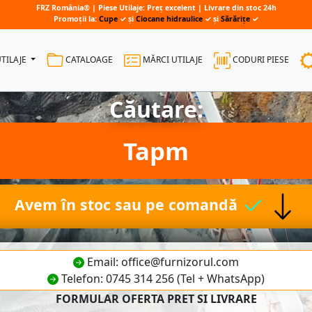
FRZ România® | Piese Utilaje: Preț excelent | Livrare din stoc 24h
Promoții la:
Cupe
✓ și
Ciocane hidraulice
✓ și
Sărărițe
✓
UTILAJE
CATALOAGE
MĂRCI UTILAJE
CODURI PIESE
Căutare:
Tapm
Avem în stoc sau pe comandă
Email: office@furnizorul.com
Telefon: 0745 314 256 (Tel + WhatsApp)
FORMULAR OFERTA PRET SI LIVRARE