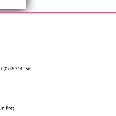
t (0745 314 256).
un Preț
.