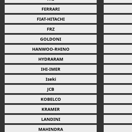
FERRARI
FIAT-HITACHI
FRZ
GOLDONI
HANWOO-RHINO
HYDRARAM
IHI-IMER
Iseki
JCB
KOBELCO
KRAMER
LANDINI
MAHINDRA