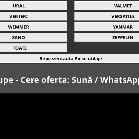
URAL
VALMET
VENIERI
VERSATILE
WEMMER
YANMAR
ZANO
ZEPPELIN
_TOATE
Reprezentanta Piese utilaje
upe - Cere oferta: Sună / WhatsAp