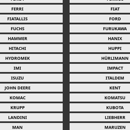
FERRI
FIAT
FIATALLIS
FORD
FUCHS
FURUKAWA
HAMMER
HANIX
HITACHI
HUPPI
HYDROMEK
HÜRLIMANN
IMI
IMPACT
ISUZU
ITALDEM
JOHN DEERE
KENT
KOMAC
KOMATSU
KRUPP
KUBOTA
LANDINI
LIEBHERR
MAN
MARUZEN