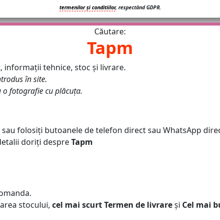
termenilor și conditiilor
, respectând GDPR.
Căutare:
Tapm
informații tehnice, stoc și livrare.
ntrodus în site.
u o fotografie cu plăcuța.
 sau folosiți butoanele de telefon direct sau WhatsApp direc
talii doriți despre
Tapm
Comanda.
area stocului,
cel mai scurt Termen de livrare
și
Cel mai b