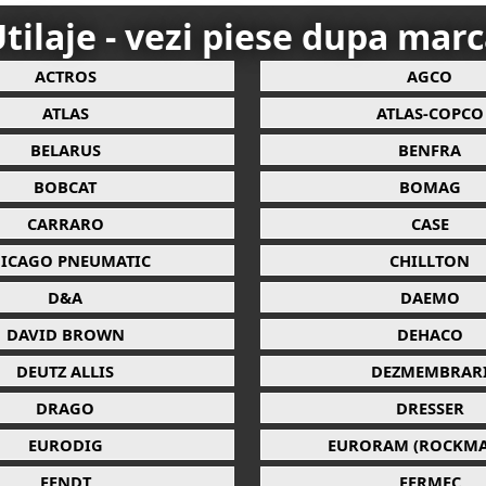
tilaje - vezi piese dupa mar
ACTROS
AGCO
ATLAS
ATLAS-COPCO
BELARUS
BENFRA
BOBCAT
BOMAG
CARRARO
CASE
ICAGO PNEUMATIC
CHILLTON
D&A
DAEMO
DAVID BROWN
DEHACO
DEUTZ ALLIS
DEZMEMBRAR
DRAGO
DRESSER
EURODIG
EURORAM (ROCKMA
FENDT
FERMEC