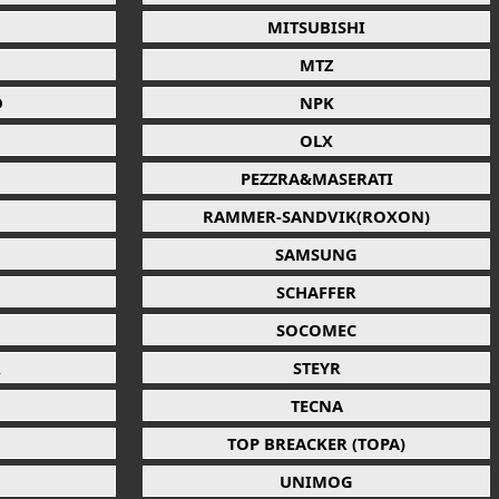
MITSUBISHI
MTZ
D
NPK
OLX
PEZZRA&MASERATI
RAMMER-SANDVIK(ROXON)
SAMSUNG
SCHAFFER
SOCOMEC
R
STEYR
TECNA
TOP BREACKER (TOPA)
UNIMOG