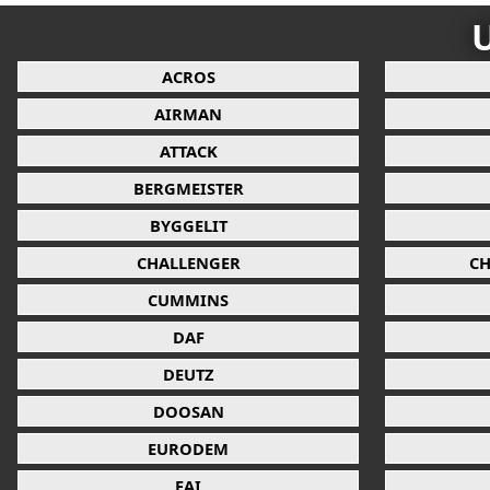
U
ACROS
AIRMAN
ATTACK
BERGMEISTER
BYGGELIT
CHALLENGER
CH
CUMMINS
DAF
DEUTZ
DOOSAN
EURODEM
FAI