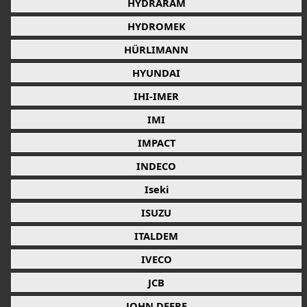
HYDRARAM
HYDROMEK
HÜRLIMANN
HYUNDAI
IHI-IMER
IMI
IMPACT
INDECO
Iseki
ISUZU
ITALDEM
IVECO
JCB
JOHN DEERE