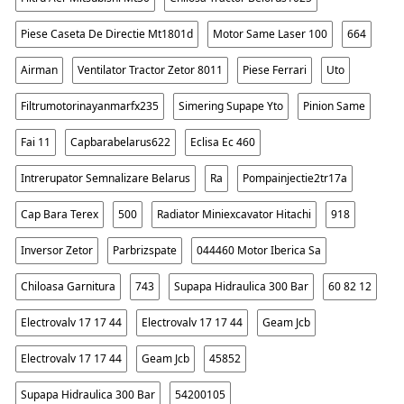
Piese Caseta De Directie Mt1801d
Motor Same Laser 100
664
Airman
Ventilator Tractor Zetor 8011
Piese Ferrari
Uto
Filtrumotorinayanmarfx235
Simering Supape Yto
Pinion Same
Fai 11
Capbarabelarus622
Eclisa Ec 460
Intrerupator Semnalizare Belarus
Ra
Pompainjectie2tr17a
Cap Bara Terex
500
Radiator Miniexcavator Hitachi
918
Inversor Zetor
Parbrizspate
044460 Motor Iberica Sa
Chiloasa Garnitura
743
Supapa Hidraulica 300 Bar
60 82 12
Electrovalv 17 17 44
Electrovalv 17 17 44
Geam Jcb
Electrovalv 17 17 44
Geam Jcb
45852
Supapa Hidraulica 300 Bar
54200105