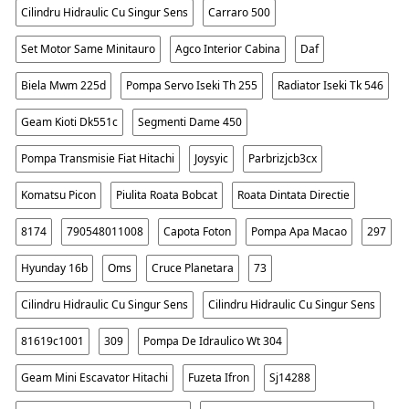
Cilindru Hidraulic Cu Singur Sens
Carraro 500
Set Motor Same Minitauro
Agco Interior Cabina
Daf
Biela Mwm 225d
Pompa Servo Iseki Th 255
Radiator Iseki Tk 546
Geam Kioti Dk551c
Segmenti Dame 450
Pompa Transmisie Fiat Hitachi
Joysyic
Parbrizjcb3cx
Komatsu Picon
Piulita Roata Bobcat
Roata Dintata Directie
8174
790548011008
Capota Foton
Pompa Apa Macao
297
Hyunday 16b
Oms
Cruce Planetara
73
Cilindru Hidraulic Cu Singur Sens
Cilindru Hidraulic Cu Singur Sens
81619c1001
309
Pompa De Idraulico Wt 304
Geam Mini Escavator Hitachi
Fuzeta Ifron
Sj14288