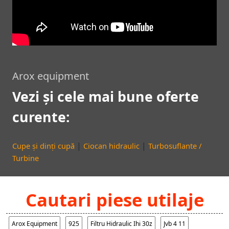
Arox equipment
Vezi și cele mai bune oferte
curente:
|
|
Cupe și dinți cupă
Ciocan hidraulic
Turbosuflante /
Turbine
Cautari piese utilaje
Arox Equipment
925
Filtru Hidraulic Ihi 30z
Jvb 4 11