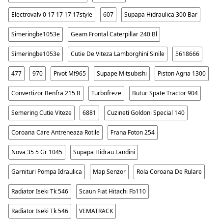
Electrovalv 0 17 17 17 17style
607
Supapa Hidraulica 300 Bar
Simeringbe1053e
Geam Frontal Caterpillar 240 Bl
Simeringbe1053e
Cutie De Viteza Lamborghini Sinile
5618666
477
970
Pivot Mf965
Supape Mitsubishi
Piston Agria 1300
Convertizor Benfra 215 B
Turbofreze
Butuc Spate Tractor 904
Semering Cutie Viteze
6881
Cuzineti Goldoni Special 140
Coroana Care Antreneaza Rotile
Frana Foton 254
Nova 35 5 Gr 1045
Supapa Hidrau Landini
Garnituri Pompa Idraulica
Map Senzor
Rola Coroana De Rulare
Radiator Iseki Tk 546
Scaun Fiat Hitachi Fb110
Radiator Iseki Tk 546
VEMATRACK