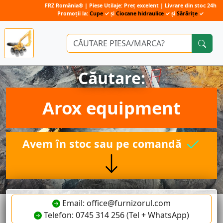
FRZ România® | Piese Utilaje: Preț excelent | Livrare din stoc 24h
Promoții la:
Cupe
✓ și
Ciocane hidraulice
✓ și
Sărărițe
✓
Căutare:
Arox equipment
Avem în stoc sau pe comandă
Email: office@furnizorul.com
Telefon: 0745 314 256 (Tel + WhatsApp)