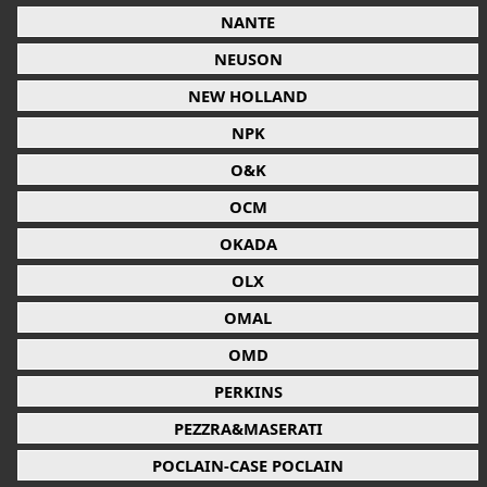
NANTE
NEUSON
NEW HOLLAND
NPK
O&K
OCM
OKADA
OLX
OMAL
OMD
PERKINS
PEZZRA&MASERATI
POCLAIN-CASE POCLAIN