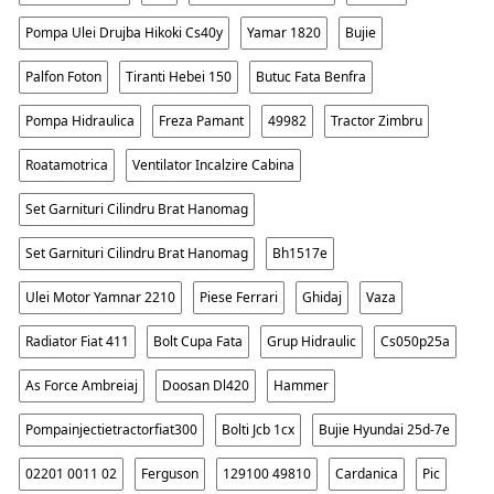
Pompa Ulei Drujba Hikoki Cs40y
Yamar 1820
Bujie
Palfon Foton
Tiranti Hebei 150
Butuc Fata Benfra
Pompa Hidraulica
Freza Pamant
49982
Tractor Zimbru
Roatamotrica
Ventilator Incalzire Cabina
Set Garnituri Cilindru Brat Hanomag
Set Garnituri Cilindru Brat Hanomag
Bh1517e
Ulei Motor Yamnar 2210
Piese Ferrari
Ghidaj
Vaza
Radiator Fiat 411
Bolt Cupa Fata
Grup Hidraulic
Cs050p25a
As Force Ambreiaj
Doosan Dl420
Hammer
Pompainjectietractorfiat300
Bolti Jcb 1cx
Bujie Hyundai 25d-7e
02201 0011 02
Ferguson
129100 49810
Cardanica
Pic