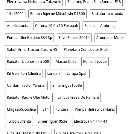
Electrovalva Hidraulica Takeuchi
Simering Roata Fata Ianmar F18
14112002
Pompa Injectie Mitsubishi D1300
Radiatorapacubota
Autofiletanta
Corona 10 Cu 10 Paspuali
Pasqualii Ambreiaj
Pompa Ulei Goldoni 834 Sp
Elive Pentru 26014
Amortizor Motor
Saboti Frina Tractor Cararo 45
Planetara Compactor Bitelli
Radiator Liebher Ihm 500
Macao Ct 22
Pomai Injectie
Kit Garnituri Cilindru
Landinii
Lampa Spatr
Cardan Tractor Yanmar
Simeringbe1053e
Radiator Racire Ulei Motor
Lant La Freza De Pamant
Magazialucostica
814
Punters
Pompa Hidraulica Hanix
Turbo Suflanta
Simeringbe1053e
Electrovalv 17 17 44
Filtru Aer Mitsubishi Mt30
Chilosa Tractor Belorus1025