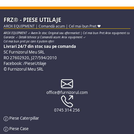
FRZ® - PIESE UTILAJE
AROX EQUIPMENT | Comandă acum | Cel mai bun Pret ♥
AROX EQUIPMENT ✓ Avem în stoc: Original sau aftermarket | Cel mai bun Pret Arox equipment cu
Garanție ✓ Detalii tehnice și Comandă acum: Arox equipment ✓
Cel mai bun pret pe care il putem oferi
Livrari 24/7 din stoc sau pe comanda
SC Furnizorul Meu SRL
RO 27602920, J27/594/2010
Facebook: /PieseUtilaje
© Furnizorul Meu SRL
office@furnizorul.com
0745 314 256
Piese Caterpillar
Piese Case