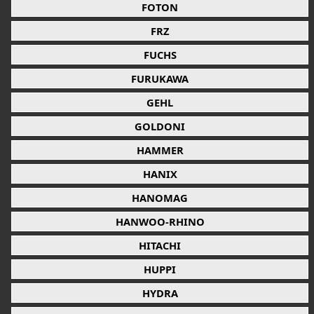
FOTON
FRZ
FUCHS
FURUKAWA
GEHL
GOLDONI
HAMMER
HANIX
HANOMAG
HANWOO-RHINO
HITACHI
HUPPI
HYDRA