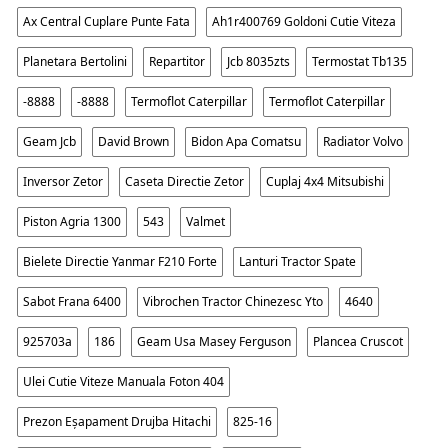
Ax Central Cuplare Punte Fata
Ah1r400769 Goldoni Cutie Viteza
Planetara Bertolini
Repartitor
Jcb 8035zts
Termostat Tb135
-8888
-8888
Termoflot Caterpillar
Termoflot Caterpillar
Geam Jcb
David Brown
Bidon Apa Comatsu
Radiator Volvo
Inversor Zetor
Caseta Directie Zetor
Cuplaj 4x4 Mitsubishi
Piston Agria 1300
543
Valmet
Bielete Directie Yanmar F210 Forte
Lanturi Tractor Spate
Sabot Frana 6400
Vibrochen Tractor Chinezesc Yto
4640
925703a
186
Geam Usa Masey Ferguson
Plancea Cruscot
Ulei Cutie Viteze Manuala Foton 404
Prezon Eșapament Drujba Hitachi
825-16